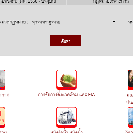
ท้องถิ่น (มีค. 2568 - ปัจจุบัน)
กฎหมายเฉพาะกาล
หมวดกฎหมาย :
หน
การจัดการสิ่งแวดล้อม และ EIA
ากาศ
มล
ปนเป
ตราย
หม้อไอน้ำ หม้อน้ำ
กิจ