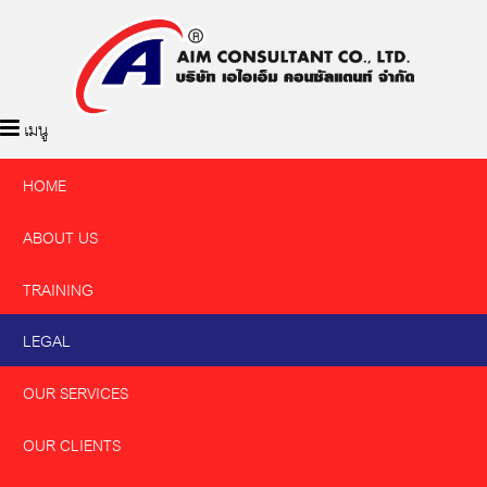
เมนู
HOME
ABOUT US
TRAINING
LEGAL
OUR SERVICES
OUR CLIENTS