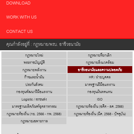
DOWNLOAD
WORK WITH US
CONTACT US
คุณกำลังอยู่ที่ : กฎหมาย/พรบ. อาชีวอนามัย
กฎหมายใหม่
กฎหมายที่ยกเลิก
พระราชบัญญัติ
กฎหมายสิ่งแวดล้อม
กฎหมายพลังงาน
อาชีวอนามัยและความปลอดภัย
ก๊าซและน้ำมัน
HR / ฝ่ายบุคคล
ประกันสังคม
มาตรฐานฝีมือแรงงาน
กองทุนพัฒนาฝีมือแรงงาน
กองทุนเงินทดแทน
Logistic / รถขนส่ง
ISO
มาตรฐานผลิตภัณฑ์อุตสาหกรรม
กฎหมายท้องถิ่น (อดีต - สค. 2566)
กฎหมายท้องถิ่น (กย. 2566 - กพ. 2568)
กฎหมายท้องถิ่น (มีค. 2568 - ปัจจุบัน)
กฎหมายเฉพาะกาล