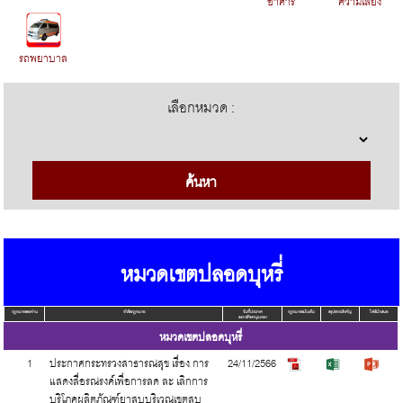
อาคาร
รถพยาบาล
เลือกหมวด :
หมวดเขตปลอดบุหรี่
กฎหมายของท่าน
หัวข้อกฎหมาย
วันที่ประกาศ
กฎหมายฉบับเต็ม
สรุปสาระสำคัญ
ไฟล์นำเสนอ
ลงราชกิจจานุเบกษา
หมวดเขตปลอดบุหรี่
1
ประกาศกระทรวงสาธารณสุข เรื่อง การ
24/11/2566
แสดงสื่อรณรงค์เพื่อการลด ละ เลิกการ
บริโภคผลิตภัณฑ์ยาสูบบริเวณเขตสูบ