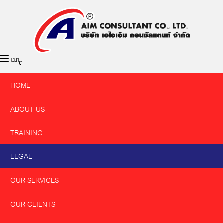
เมนู
HOME
ABOUT US
TRAINING
LEGAL
OUR SERVICES
OUR CLIENTS