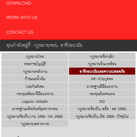
DOWNLOAD
WORK WITH US
CONTACT US
คุณกำลังอยู่ที่ : กฎหมาย/พรบ. อาชีวอนามัย
กฎหมายใหม่
กฎหมายที่ยกเลิก
พระราชบัญญัติ
กฎหมายสิ่งแวดล้อม
กฎหมายพลังงาน
อาชีวอนามัยและความปลอดภัย
ก๊าซและน้ำมัน
HR / ฝ่ายบุคคล
ประกันสังคม
มาตรฐานฝีมือแรงงาน
กองทุนพัฒนาฝีมือแรงงาน
กองทุนเงินทดแทน
Logistic / รถขนส่ง
ISO
มาตรฐานผลิตภัณฑ์อุตสาหกรรม
กฎหมายท้องถิ่น (อดีต - สค. 2566)
กฎหมายท้องถิ่น (กย. 2566 - กพ. 2568)
กฎหมายท้องถิ่น (มีค. 2568 - ปัจจุบัน)
กฎหมายเฉพาะกาล