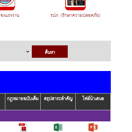
ครองแรงงาน
รปภ. (รักษาความปลอดภัย)
กฎหมายฉบับเต็ม
สรุปสาระสำคัญ
ไฟล์นำเสนอ