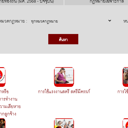
ท้องถิ่น (มีค. 2568 - ปัจจุบัน)
กฎหมายเฉพาะกาล
หมวดกฎหมาย :
หน
ยกหรือ
การใช้แรงงานสตรี สตรีมีครรภ์
การใช
นการทำงาน
ความเสียหาย
กลูกจ้าง